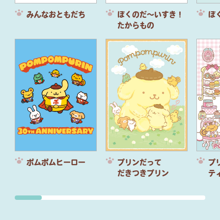
みんなおともだち
ぼくのだ～いすき！
ぼ
たからもの
ポムポムヒーロー
プリンだって
プ
だきつきプリン
テ